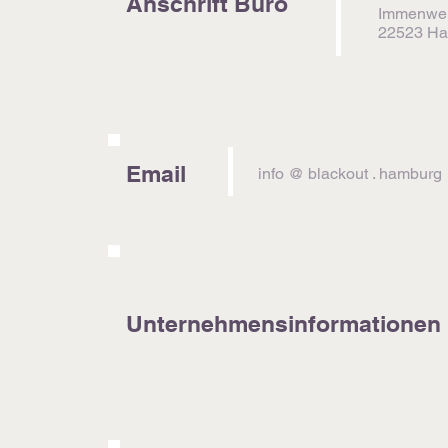
Anschrift Büro
Immenwei
22523 H
Email
info @ blackout . hamburg
Unternehmensinformationen